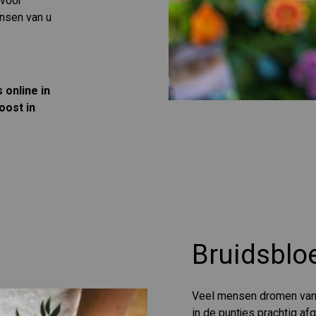
 voor
nsen van u
 online in
oost in
Bruidsbl
Veel mensen dromen van d
in de puntjes prachtig af