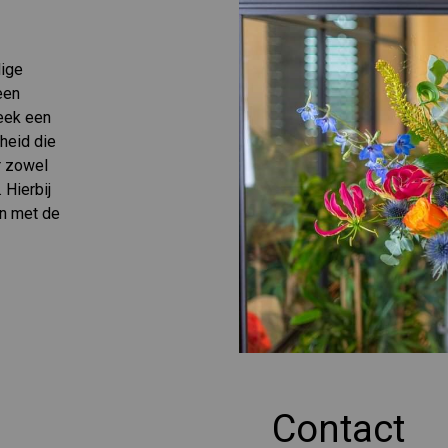
dige
een
eek een
nheid die
r zowel
 Hierbij
en met de
Contact