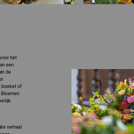
 voor het
van een
van de
er
 boeket of
n. Bloemen
eilijk
jke verhaal