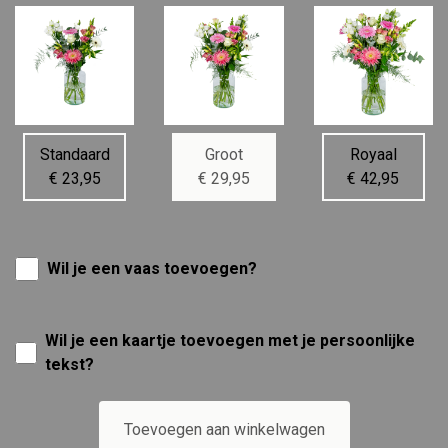
Standaard
Groot
Royaal
€ 23,95
€ 29,95
€ 42,95
Wil je een vaas toevoegen?
Wil je een kaartje toevoegen met je persoonlijke
tekst?
Toevoegen aan winkelwagen